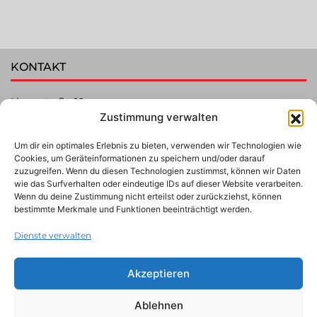
KONTAKT
Lippestraße 10
Zustimmung verwalten
44579 Castrop-Rauxel
Deutschland
Um dir ein optimales Erlebnis zu bieten, verwenden wir Technologien wie
+49 2361 35552
Cookies, um Geräteinformationen zu speichern und/oder darauf
zuzugreifen. Wenn du diesen Technologien zustimmst, können wir Daten
info@floorpox.de
wie das Surfverhalten oder eindeutige IDs auf dieser Website verarbeiten.
Wenn du deine Zustimmung nicht erteilst oder zurückziehst, können
KARRIERE
bestimmte Merkmale und Funktionen beeinträchtigt werden.
Dienste verwalten
Bewirb dich jetzt!
Wir sind ständig auf der Suche nach Verstärkung.
Akzeptieren
Bewirb dich jetzt unter
info@floorpox.de
und werde Teil
unseres Teams.
Ablehnen